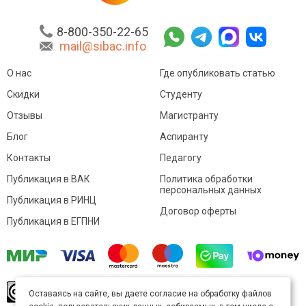
8-800-350-22-65
mail@sibac.info
О нас
Где опубликовать статью
Скидки
Студенту
Отзывы
Магистранту
Блог
Аспиранту
Контакты
Педагогу
Публикация в ВАК
Политика обработки
персональных данных
Публикация в РИНЦ
Договор оферты
Публикация в ЕГПНИ
© Sibac.info 2026. Все права защищены.
Это
Оставаясь на сайте, вы даете согласие на обработку файлов
произведение доступно по
лицензии Creative