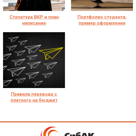
Структура ВКР и план
Портфолио студента:
написания
пример оформления
Правила перевода с
платного на бюджет