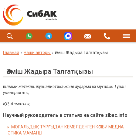
Главная
Наши авторы
Әлміш Жадыра Талғатқызы
Әлміш Жадыра Талғатқызы
Ғылыми жетекші, журналистика және аударма ісі мұғалімі Тұран
университеті,
ҚР
, Алматы қ.
Научный руководитель в статьях на сайте sibac.info
МОРАЛЬДЫҚ ТҰРҒЫДАН КЕМЕЛДЕНГЕН КӘСІБИ МЕДИА
ЭТИКА МАМАНЫ