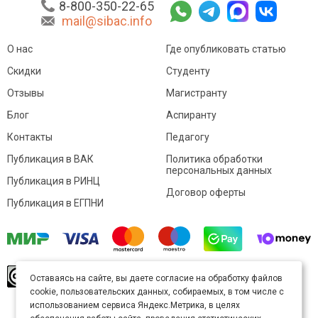
8-800-350-22-65
mail@sibac.info
О нас
Где опубликовать статью
Скидки
Студенту
Отзывы
Магистранту
Блог
Аспиранту
Контакты
Педагогу
Публикация в ВАК
Политика обработки
персональных данных
Публикация в РИНЦ
Договор оферты
Публикация в ЕГПНИ
© Sibac.info 2026. Все права защищены.
Это
Оставаясь на сайте, вы даете согласие на обработку файлов
произведение доступно по
лицензии Creative
cookie, пользовательских данных, собираемых, в том числе с
Commons «Attribution» («Атрибуция») 4.0
Непортированная
.
использованием сервиса Яндекс.Метрика, в целях
Карта сайта