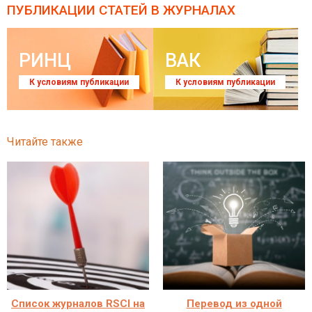
ПУБЛИКАЦИИ СТАТЕЙ
В ЖУРНАЛАХ
РИНЦ
ВАК
К условиям публикации
К условиям публикации
Читайте также
Cписок журналов RSCI на
Перевод из одной