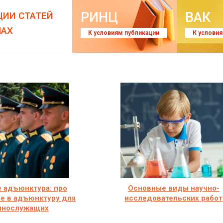
РИНЦ
ВАК
ЦИИ СТАТЕЙ
ЛАХ
К условиям публикации
К услови
е адъюнктура: про
Основные виды научно-
е в адъюнктуру для
исследовательских работ
ннослужащих