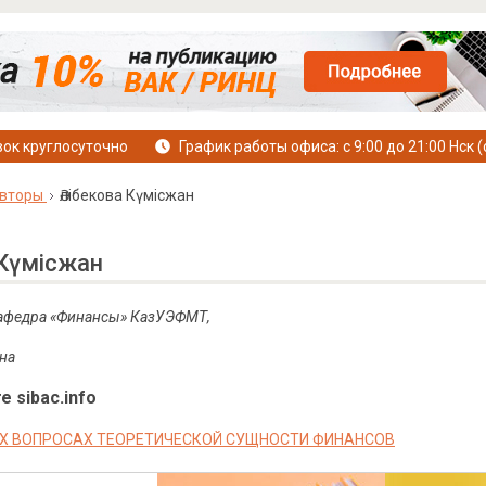
ок круглосуточно
График работы офиса: с 9:00 до 21:00 Нск (
вторы
Әлібекова Күмісжан
 Күмісжан
 кафедра «Финансы» КазУЭФМТ,
ана
е sibac.info
Х ВОПРОСАХ ТЕОРЕТИЧЕСКОЙ СУЩНОСТИ ФИНАНСОВ