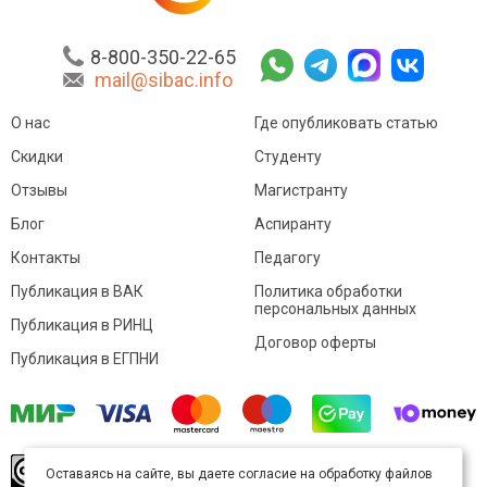
8-800-350-22-65
mail@sibac.info
О нас
Где опубликовать статью
Скидки
Студенту
Отзывы
Магистранту
Блог
Аспиранту
Контакты
Педагогу
Публикация в ВАК
Политика обработки
персональных данных
Публикация в РИНЦ
Договор оферты
Публикация в ЕГПНИ
© Sibac.info 2026. Все права защищены.
Это
Оставаясь на сайте, вы даете согласие на обработку файлов
произведение доступно по
лицензии Creative