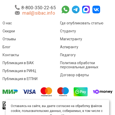
8-800-350-22-65
mail@sibac.info
О нас
Где опубликовать статью
Скидки
Студенту
Отзывы
Магистранту
Блог
Аспиранту
Контакты
Педагогу
Публикация в ВАК
Политика обработки
персональных данных
Публикация в РИНЦ
Договор оферты
Публикация в ЕГПНИ
© Sibac.info 2026. Все права защищены.
Это
Оставаясь на сайте, вы даете согласие на обработку файлов
произведение доступно по
лицензии Creative
cookie, пользовательских данных, собираемых, в том числе с
Commons «Attribution» («Атрибуция») 4.0