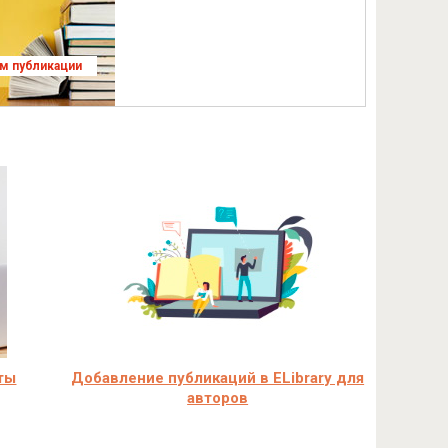
ям публикации
ты
Добавление публикаций в ELibrary для
авторов