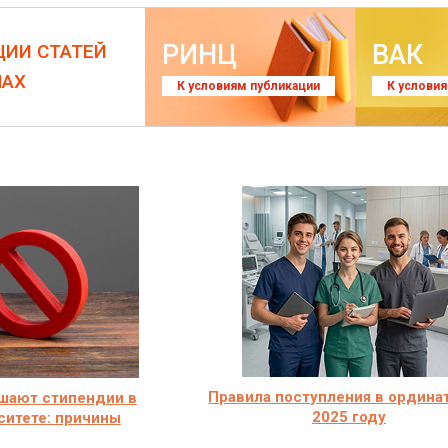
РИНЦ
ВАК
ЦИИ СТАТЕЙ
ЛАХ
К условиям публикации
К услови
Правила поступления в ордина
ишают стипендии в
2025 году
ситете: причины