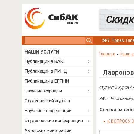
Search this site
Прием заяв
НАШИ УСЛУГИ
Главная
Наши а
Публикации в ВАК
Публикации в РИНЦ
Лавронов
Публикация в ЕГПНИ
студент 3 курса 
Научные журналы
РФ, г. Ростов-на-
Студенческий журнал
Статьи на сайт
Научные конференции
Студенческие конференции
К ВОПРОСУ 
Авторские монографии