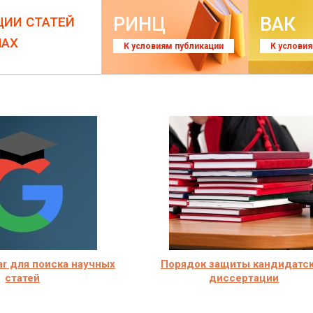
РИНЦ
ВАК
ЦИИ СТАТЕЙ
ЛАХ
К условиям публикации
К услови
ar для поиска научных
Порядок защиты кандидатс
статей
диссертации