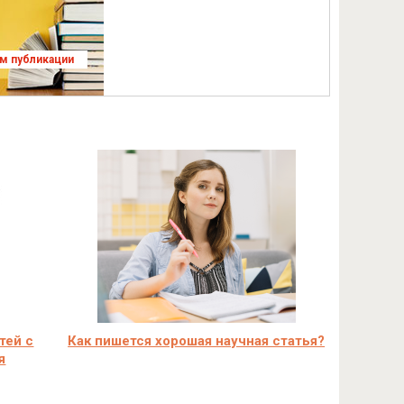
ям публикации
тей с
Как пишется хорошая научная статья?
я