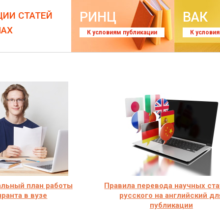
РИНЦ
ВАК
ЦИИ СТАТЕЙ
ЛАХ
К условиям публикации
К услови
льный план работы
Правила перевода научных ста
иранта в вузе
русского на английский дл
публикации