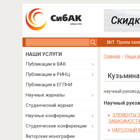
Search this site
Прием заяв
НАШИ УСЛУГИ
Главная
Наши а
Публикации в ВАК
Публикации в РИНЦ
Кузьмина
Публикация в ЕГПНИ
научный руководи
Научные журналы
Научный руково
Студенческий журнал
ЭЛЕМЕНТЫ Э
Научные конференции
ЗАВИСИМОСТ
Студенческие конференции
НАРОДНЫЙ К
Авторские монографии