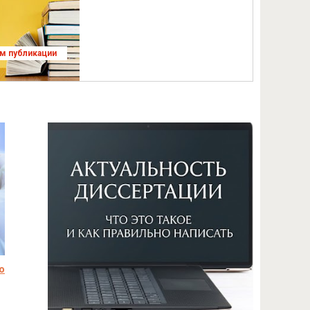
ям публикации
о