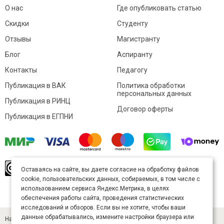
О нас
Где опубликовать статью
Скидки
Студенту
Отзывы
Магистранту
Блог
Аспиранту
Контакты
Педагогу
Публикация в ВАК
Политика обработки
персональных данных
Публикация в РИНЦ
Договор оферты
Публикация в ЕГПНИ
© Sibac.info 2026. Все права защищены.
Это
Оставаясь на сайте, вы даете согласие на обработку файлов
произведение доступно по
лицензии Creative
cookie, пользовательских данных, собираемых, в том числе с
Commons «Attribution» («Атрибуция») 4.0
Непортированная
.
использованием сервиса Яндекс.Метрика, в целях
Карта сайта
обеспечения работы сайта, проведения статистических
исследований и обзоров. Если вы не хотите, чтобы ваши
данные обрабатывались, измените настройки браузера или
Научный журнал «Студенческий» (ISSN 2541-9412). Издатель — ООО