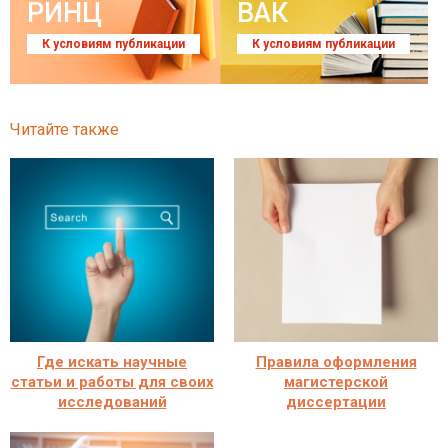
РИНЦ
ВАК
К условиям публикации
К условиям публикации
Читайте также
Где искать научные
Правила оформления
статьи и работы для своих
магистерской
исследований
диссертации