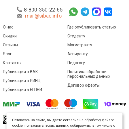
8-800-350-22-65
mail@sibac.info
О нас
Где опубликовать статью
Скидки
Студенту
Отзывы
Магистранту
Блог
Аспиранту
Контакты
Педагогу
Публикация в ВАК
Политика обработки
персональных данных
Публикация в РИНЦ
Договор оферты
Публикация в ЕГПНИ
© Sibac.info 2026. Все права защищены.
Это
Оставаясь на сайте, вы даете согласие на обработку файлов
произведение доступно по
лицензии Creative
cookie, пользовательских данных, собираемых, в том числе с
Commons «Attribution» («Атрибуция») 4.0