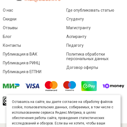
О нас
Где опубликовать статью
Скидки
Студенту
Отзывы
Магистранту
Блог
Аспиранту
Контакты
Педагогу
Публикация в ВАК
Политика обработки
персональных данных
Публикация в РИНЦ
Договор оферты
Публикация в ЕГПНИ
© Sibac.info 2026. Все права защищены.
Это
Оставаясь на сайте, вы даете согласие на обработку файлов
произведение доступно по
лицензии Creative
cookie, пользовательских данных, собираемых, в том числе с
Commons «Attribution» («Атрибуция») 4.0
Непортированная
.
использованием сервиса Яндекс.Метрика, в целях
Карта сайта
обеспечения работы сайта, проведения статистических
исследований и обзоров. Если вы не хотите, чтобы ваши