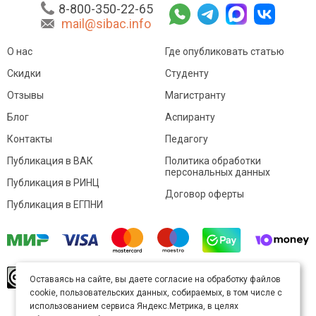
8-800-350-22-65
mail@sibac.info
О нас
Где опубликовать статью
Скидки
Студенту
Отзывы
Магистранту
Блог
Аспиранту
Контакты
Педагогу
Публикация в ВАК
Политика обработки
персональных данных
Публикация в РИНЦ
Договор оферты
Публикация в ЕГПНИ
© Sibac.info 2026. Все права защищены.
Это
Оставаясь на сайте, вы даете согласие на обработку файлов
произведение доступно по
лицензии Creative
cookie, пользовательских данных, собираемых, в том числе с
Commons «Attribution» («Атрибуция») 4.0
Непортированная
.
использованием сервиса Яндекс.Метрика, в целях