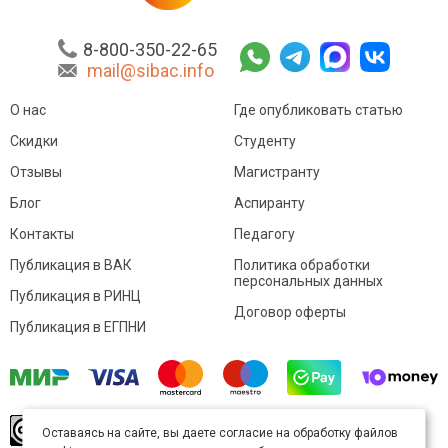
8-800-350-22-65
mail@sibac.info
О нас
Где опубликовать статью
Скидки
Студенту
Отзывы
Магистранту
Блог
Аспиранту
Контакты
Педагогу
Публикация в ВАК
Политика обработки
персональных данных
Публикация в РИНЦ
Договор оферты
Публикация в ЕГПНИ
© Sibac.info 2026. Все права защищены.
Это
Оставаясь на сайте, вы даете согласие на обработку файлов
произведение доступно по
лицензии Creative