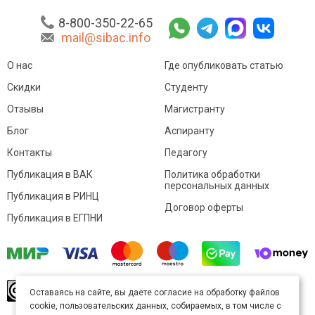
8-800-350-22-65
mail@sibac.info
О нас
Где опубликовать статью
Скидки
Студенту
Отзывы
Магистранту
Блог
Аспиранту
Контакты
Педагогу
Публикация в ВАК
Политика обработки
персональных данных
Публикация в РИНЦ
Договор оферты
Публикация в ЕГПНИ
© Sibac.info 2026. Все права защищены.
Это
Оставаясь на сайте, вы даете согласие на обработку файлов
произведение доступно по
лицензии Creative
cookie, пользовательских данных, собираемых, в том числе с
Commons «Attribution» («Атрибуция») 4.0