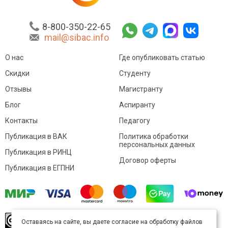
8-800-350-22-65
mail@sibac.info
О нас
Где опубликовать статью
Скидки
Студенту
Отзывы
Магистранту
Блог
Аспиранту
Контакты
Педагогу
Публикация в ВАК
Политика обработки
персональных данных
Публикация в РИНЦ
Договор оферты
Публикация в ЕГПНИ
© Sibac.info 2026. Все права защищены.
Это
Оставаясь на сайте, вы даете согласие на обработку файлов
произведение доступно по
лицензии Creative