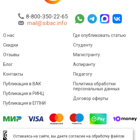
8-800-350-22-65
mail@sibac.info
О нас
Где опубликовать статью
Скидки
Студенту
Отзывы
Магистранту
Блог
Аспиранту
Контакты
Педагогу
Публикация в ВАК
Политика обработки
персональных данных
Публикация в РИНЦ
Договор оферты
Публикация в ЕГПНИ
© Sibac.info 2026. Все права защищены.
Это
Оставаясь на сайте, вы даете согласие на обработку файлов
произведение доступно по
лицензии Creative