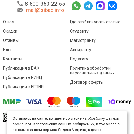
8-800-350-22-65
mail@sibac.info
О нас
Где опубликовать статью
Скидки
Студенту
Отзывы
Магистранту
Блог
Аспиранту
Контакты
Педагогу
Публикация в ВАК
Политика обработки
персональных данных
Публикация в РИНЦ
Договор оферты
Публикация в ЕГПНИ
© Sibac.info 2026. Все права защищены.
Это
Оставаясь на сайте, вы даете согласие на обработку файлов
произведение доступно по
лицензии Creative
cookie, пользовательских данных, собираемых, в том числе с
Commons «Attribution» («Атрибуция») 4.0
Непортированная
.
использованием сервиса Яндекс.Метрика, в целях