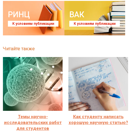
РИНЦ
ВАК
К условиям публикации
К условиям публикации
Читайте также
Темы научно-
Как студенту написать
исследовательских работ
хорошую научную статью?
для студентов