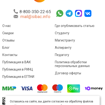
8-800-350-22-65
mail@sibac.info
О нас
Где опубликовать статью
Скидки
Студенту
Отзывы
Магистранту
Блог
Аспиранту
Контакты
Педагогу
Публикация в ВАК
Политика обработки
персональных данных
Публикация в РИНЦ
Договор оферты
Публикация в ЕГПНИ
© Sibac.info 2026. Все права защищены.
Это
Оставаясь на сайте, вы даете согласие на обработку файлов
произведение доступно по
лицензии Creative