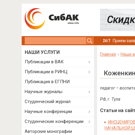
Search this site
Прием заяв
НАШИ УСЛУГИ
Главная
Наши а
Публикации в ВАК
Публикации в РИНЦ
Коженкин
Публикация в ЕГПНИ
педагог – воспит
Научные журналы
РФ
,
г
.
Тула
Студенческий журнал
Статьи на сайт
Научные конференции
Студенческие конференции
ИНСЦЕНИРОВ
НАЧАЛЬНОЙ 
Авторские монографии