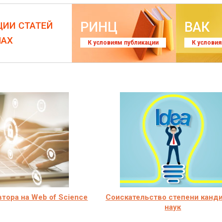
РИНЦ
ВАК
ЦИИ СТАТЕЙ
ЛАХ
К условиям публикации
К услови
втора на Web of Science
Соискательство степени канд
наук