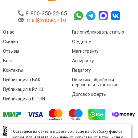
8-800-350-22-65
mail@sibac.info
О нас
Где опубликовать статью
Скидки
Студенту
Отзывы
Магистранту
Блог
Аспиранту
Контакты
Педагогу
Публикация в ВАК
Политика обработки
персональных данных
Публикация в РИНЦ
Договор оферты
Публикация в ЕГПНИ
© Sibac.info 2026. Все права защищены.
Это
Оставаясь на сайте, вы даете согласие на обработку файлов
произведение доступно по
лицензии Creative
cookie, пользовательских данных, собираемых, в том числе с