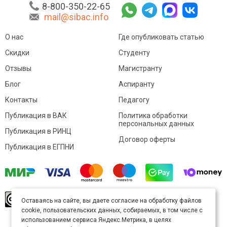
8-800-350-22-65
mail@sibac.info
О нас
Где опубликовать статью
Скидки
Студенту
Отзывы
Магистранту
Блог
Аспиранту
Контакты
Педагогу
Публикация в ВАК
Политика обработки
персональных данных
Публикация в РИНЦ
Договор оферты
Публикация в ЕГПНИ
© Sibac.info 2026. Все права защищены.
Это
Оставаясь на сайте, вы даете согласие на обработку файлов
произведение доступно по
лицензии Creative
cookie, пользовательских данных, собираемых, в том числе с
Commons «Attribution» («Атрибуция») 4.0
Непортированная
.
использованием сервиса Яндекс.Метрика, в целях