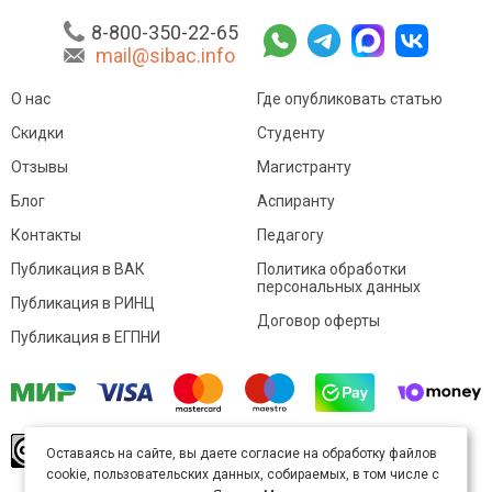
8-800-350-22-65
mail@sibac.info
О нас
Где опубликовать статью
Скидки
Студенту
Отзывы
Магистранту
Блог
Аспиранту
Контакты
Педагогу
Публикация в ВАК
Политика обработки
персональных данных
Публикация в РИНЦ
Договор оферты
Публикация в ЕГПНИ
© Sibac.info 2026. Все права защищены.
Это
Оставаясь на сайте, вы даете согласие на обработку файлов
произведение доступно по
лицензии Creative
cookie, пользовательских данных, собираемых, в том числе с
Commons «Attribution» («Атрибуция») 4.0