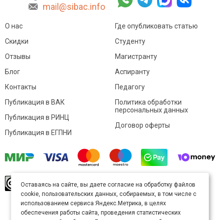
mail@sibac.info
О нас
Где опубликовать статью
Скидки
Студенту
Отзывы
Магистранту
Блог
Аспиранту
Контакты
Педагогу
Публикация в ВАК
Политика обработки
персональных данных
Публикация в РИНЦ
Договор оферты
Публикация в ЕГПНИ
© Sibac.info 2026. Все права защищены.
Это
Оставаясь на сайте, вы даете согласие на обработку файлов
произведение доступно по
лицензии Creative
cookie, пользовательских данных, собираемых, в том числе с
Commons «Attribution» («Атрибуция») 4.0
Непортированная
.
использованием сервиса Яндекс.Метрика, в целях
Карта сайта
обеспечения работы сайта, проведения статистических