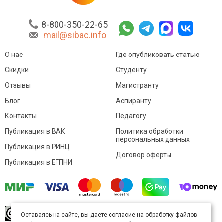
8-800-350-22-65
mail@sibac.info
О нас
Где опубликовать статью
Скидки
Студенту
Отзывы
Магистранту
Блог
Аспиранту
Контакты
Педагогу
Публикация в ВАК
Политика обработки
персональных данных
Публикация в РИНЦ
Договор оферты
Публикация в ЕГПНИ
© Sibac.info 2026. Все права защищены.
Это
Оставаясь на сайте, вы даете согласие на обработку файлов
произведение доступно по
лицензии Creative