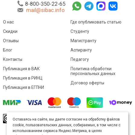
8-800-350-22-65
mail@sibac.info
О нас
Где опубликовать статью
Скидки
Студенту
Отзывы
Магистранту
Блог
Аспиранту
Контакты
Педагогу
Публикация в ВАК
Политика обработки
персональных данных
Публикация в РИНЦ
Договор оферты
Публикация в ЕГПНИ
© Sibac.info 2026. Все права защищены.
Это
Оставаясь на сайте, вы даете согласие на обработку файлов
произведение доступно по
лицензии Creative
cookie, пользовательских данных, собираемых, в том числе с
Commons «Attribution» («Атрибуция») 4.0
Непортированная
.
использованием сервиса Яндекс.Метрика, в целях