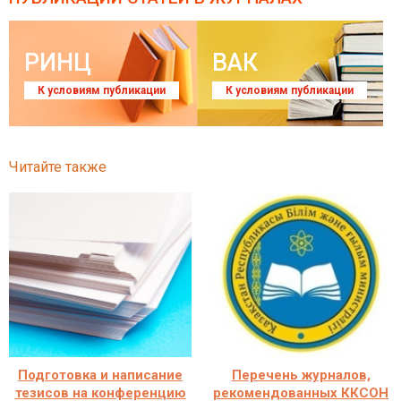
РИНЦ
ВАК
К условиям публикации
К условиям публикации
Читайте также
Подготовка и написание
Перечень журналов,
тезисов на конференцию
рекомендованных ККСОН