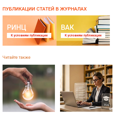
ПУБЛИКАЦИИ СТАТЕЙ
В ЖУРНАЛАХ
РИНЦ
ВАК
К условиям публикации
К условиям публикации
Читайте также