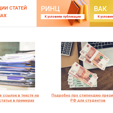
РИНЦ
ВАК
ЦИИ СТАТЕЙ
ЛАХ
К условиям публикации
К услови
 ссылок в тексте на
Подробно про стипендию през
статьи в примерах
РФ для студентов