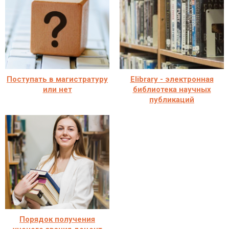
Поступать в магистратуру
Elibrary - электронная
или нет
библиотека научных
публикаций
Порядок получения