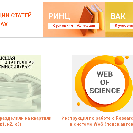
РИНЦ
ВАК
ЦИИ СТАТЕЙ
ЛАХ
К условиям публикации
К услови
разделили на квартили
Инструкция по работе с Researc
к1, к2, к3)
в системе WoS (поиск автор