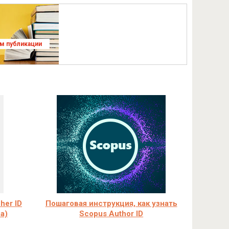
ям публикации
her ID
Пошаговая инструкция, как узнать
а)
Scopus Author ID