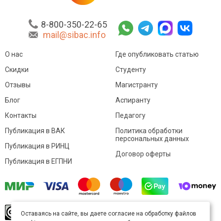
8-800-350-22-65
mail@sibac.info
О нас
Где опубликовать статью
Скидки
Студенту
Отзывы
Магистранту
Блог
Аспиранту
Контакты
Педагогу
Публикация в ВАК
Политика обработки
персональных данных
Публикация в РИНЦ
Договор оферты
Публикация в ЕГПНИ
© Sibac.info 2026. Все права защищены.
Это
Оставаясь на сайте, вы даете согласие на обработку файлов
произведение доступно по
лицензии Creative