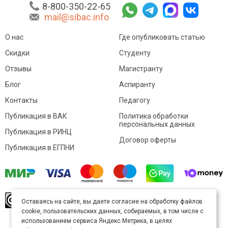
8-800-350-22-65
mail@sibac.info
О нас
Где опубликовать статью
Скидки
Студенту
Отзывы
Магистранту
Блог
Аспиранту
Контакты
Педагогу
Публикация в ВАК
Политика обработки
персональных данных
Публикация в РИНЦ
Договор оферты
Публикация в ЕГПНИ
© Sibac.info 2026. Все права защищены.
Это
Оставаясь на сайте, вы даете согласие на обработку файлов
произведение доступно по
лицензии Creative
cookie, пользовательских данных, собираемых, в том числе с
Commons «Attribution» («Атрибуция») 4.0
Непортированная
.
использованием сервиса Яндекс.Метрика, в целях