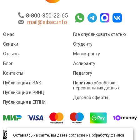
8-800-350-22-65
mail@sibac.info
О нас
Где опубликовать статью
Скидки
Студенту
Отзывы
Магистранту
Блог
Аспиранту
Контакты
Педагогу
Публикация в ВАК
Политика обработки
персональных данных
Публикация в РИНЦ
Договор оферты
Публикация в ЕГПНИ
© Sibac.info 2026. Все права защищены.
Это
Оставаясь на сайте, вы даете согласие на обработку файлов
произведение доступно по
лицензии Creative