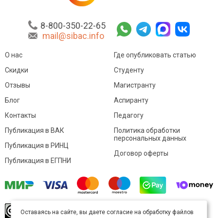
8-800-350-22-65
mail@sibac.info
О нас
Где опубликовать статью
Скидки
Студенту
Отзывы
Магистранту
Блог
Аспиранту
Контакты
Педагогу
Публикация в ВАК
Политика обработки
персональных данных
Публикация в РИНЦ
Договор оферты
Публикация в ЕГПНИ
© Sibac.info 2026. Все права защищены.
Это
Оставаясь на сайте, вы даете согласие на обработку файлов
произведение доступно по
лицензии Creative