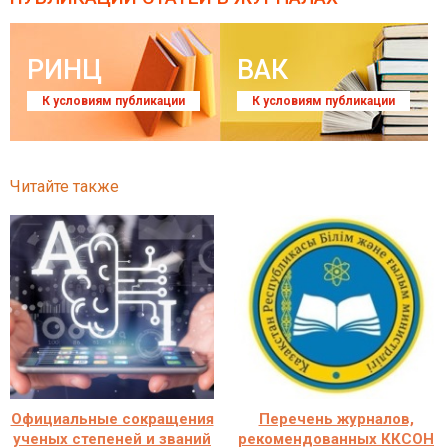
РИНЦ
ВАК
К условиям публикации
К условиям публикации
Читайте также
Официальные сокращения
Перечень журналов,
ученых степеней и званий
рекомендованных ККСОН