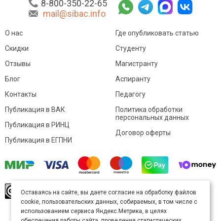
8-800-350-22-65
mail@sibac.info
О нас
Где опубликовать статью
Скидки
Студенту
Отзывы
Магистранту
Блог
Аспиранту
Контакты
Педагогу
Публикация в ВАК
Политика обработки
персональных данных
Публикация в РИНЦ
Договор оферты
Публикация в ЕГПНИ
© Sibac.info 2026. Все права защищены.
Это
Оставаясь на сайте, вы даете согласие на обработку файлов
произведение доступно по
лицензии Creative
cookie, пользовательских данных, собираемых, в том числе с
Commons «Attribution» («Атрибуция») 4.0
Непортированная
.
использованием сервиса Яндекс.Метрика, в целях
Карта сайта
обеспечения работы сайта, проведения статистических