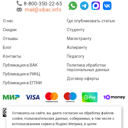
8-800-350-22-65
mail@sibac.info
О нас
Где опубликовать статью
Скидки
Студенту
Отзывы
Магистранту
Блог
Аспиранту
Контакты
Педагогу
Публикация в ВАК
Политика обработки
персональных данных
Публикация в РИНЦ
Договор оферты
Публикация в ЕГПНИ
© Sibac.info 2026. Все права защищены.
Это
Оставаясь на сайте, вы даете согласие на обработку файлов
произведение доступно по
лицензии Creative
cookie, пользовательских данных, собираемых, в том числе с
Commons «Attribution» («Атрибуция») 4.0
Непортированная
.
использованием сервиса Яндекс.Метрика, в целях