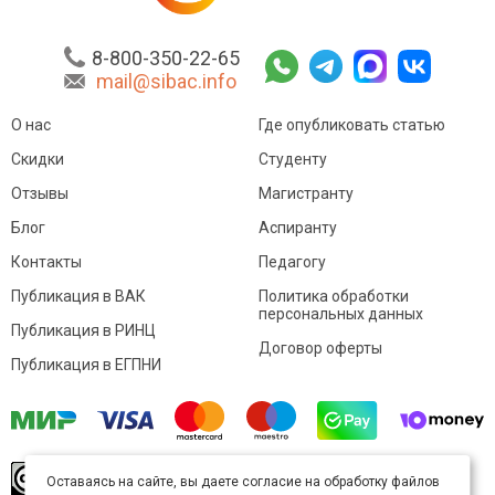
8-800-350-22-65
mail@sibac.info
О нас
Где опубликовать статью
Скидки
Студенту
Отзывы
Магистранту
Блог
Аспиранту
Контакты
Педагогу
Публикация в ВАК
Политика обработки
персональных данных
Публикация в РИНЦ
Договор оферты
Публикация в ЕГПНИ
© Sibac.info 2026. Все права защищены.
Это
Оставаясь на сайте, вы даете согласие на обработку файлов
произведение доступно по
лицензии Creative