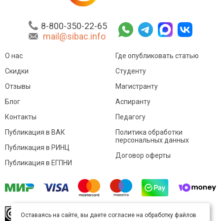
8-800-350-22-65
mail@sibac.info
О нас
Где опубликовать статью
Скидки
Студенту
Отзывы
Магистранту
Блог
Аспиранту
Контакты
Педагогу
Публикация в ВАК
Политика обработки
персональных данных
Публикация в РИНЦ
Договор оферты
Публикация в ЕГПНИ
© Sibac.info 2026. Все права защищены.
Это
Оставаясь на сайте, вы даете согласие на обработку файлов
произведение доступно по
лицензии Creative