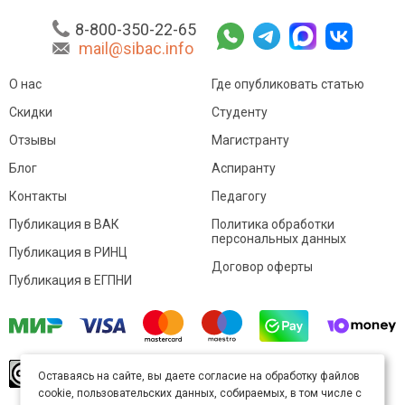
8-800-350-22-65
mail@sibac.info
О нас
Где опубликовать статью
Скидки
Студенту
Отзывы
Магистранту
Блог
Аспиранту
Контакты
Педагогу
Публикация в ВАК
Политика обработки
персональных данных
Публикация в РИНЦ
Договор оферты
Публикация в ЕГПНИ
© Sibac.info 2026. Все права защищены.
Это
Оставаясь на сайте, вы даете согласие на обработку файлов
произведение доступно по
лицензии Creative
cookie, пользовательских данных, собираемых, в том числе с
Commons «Attribution» («Атрибуция») 4.0