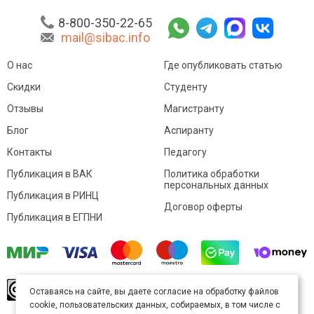
8-800-350-22-65
mail@sibac.info
О нас
Где опубликовать статью
Скидки
Студенту
Отзывы
Магистранту
Блог
Аспиранту
Контакты
Педагогу
Публикация в ВАК
Политика обработки
персональных данных
Публикация в РИНЦ
Договор оферты
Публикация в ЕГПНИ
© Sibac.info 2026. Все права защищены.
Это
Оставаясь на сайте, вы даете согласие на обработку файлов
произведение доступно по
лицензии Creative
cookie, пользовательских данных, собираемых, в том числе с
Commons «Attribution» («Атрибуция») 4.0