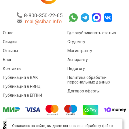
8-800-350-22-65
mail@sibac.info
О нас
Где опубликовать статью
Скидки
Студенту
Отзывы
Магистранту
Блог
Аспиранту
Контакты
Педагогу
Публикация в ВАК
Политика обработки
персональных данных
Публикация в РИНЦ
Договор оферты
Публикация в ЕГПНИ
© Sibac.info 2026. Все права защищены.
Это
Оставаясь на сайте, вы даете согласие на обработку файлов
произведение доступно по
лицензии Creative