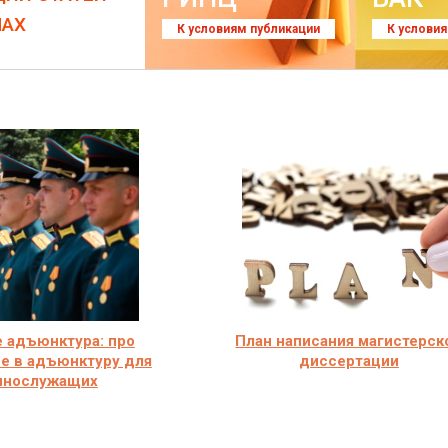
ЛАХ
К условиям публикации
К услови
е адъюнктура: про
План написания магистерск
е в адъюнктуру для
диссертации
ннослужащих