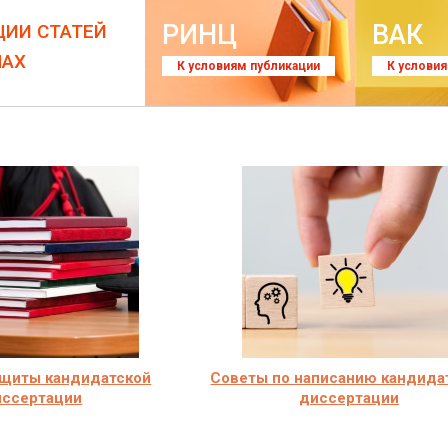
РИНЦ
ВАК
ЦИИ СТАТЕЙ
ЛАХ
К условиям публикации
К услови
ащиты кандидатской
Советы по написанию кандида
иссертации
диссертации