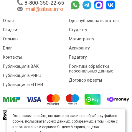
8-800-350-22-65
mail@sibac.info
О нас
Где опубликовать статью
Скидки
Студенту
Отзывы
Магистранту
Блог
Аспиранту
Контакты
Педагогу
Публикация в ВАК
Политика обработки
персональных данных
Публикация в РИНЦ
Договор оферты
Публикация в ЕГПНИ
© Sibac.info 2026. Все права защищены.
Это
Оставаясь на сайте, вы даете согласие на обработку файлов
произведение доступно по
лицензии Creative
cookie, пользовательских данных, собираемых, в том числе с
Commons «Attribution» («Атрибуция») 4.0
Непортированная
.
использованием сервиса Яндекс.Метрика, в целях
Карта сайта