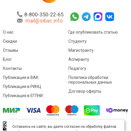
8-800-350-22-65
mail@sibac.info
О нас
Где опубликовать статью
Скидки
Студенту
Отзывы
Магистранту
Блог
Аспиранту
Контакты
Педагогу
Публикация в ВАК
Политика обработки
персональных данных
Публикация в РИНЦ
Договор оферты
Публикация в ЕГПНИ
© Sibac.info 2026. Все права защищены.
Это
Оставаясь на сайте, вы даете согласие на обработку файлов
произведение доступно по
лицензии Creative