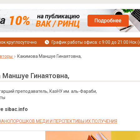
ок круглосуточно
График работы офиса: с 9:00 до 21:00 Нск (
вторы
Какимова Маншуе Гинаятовна,
 Маншуе Гинаятовна,
 старший преподаватель, КазНУ им. аль-Фараби,
аты
е sibac.info
НАНОПОРОШКОВ МЕДИ И ПЕРСПЕКТИВЫ ИХ ПОЛУЧЕНИЯ