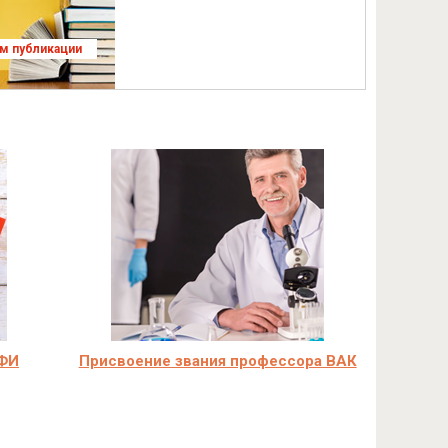
ям публикации
ФФИ
Присвоение звания профессора ВАК