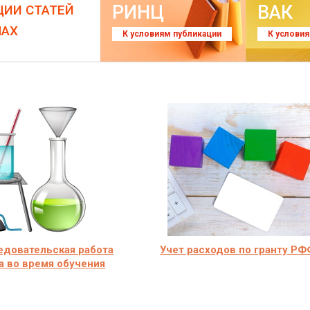
РИНЦ
ВАК
ЦИИ СТАТЕЙ
ЛАХ
К условиям публикации
К услови
едовательская работа
Учет расходов по гранту Р
а во время обучения