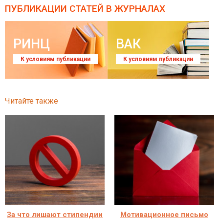
ПУБЛИКАЦИИ СТАТЕЙ
В ЖУРНАЛАХ
РИНЦ
ВАК
К условиям публикации
К условиям публикации
Читайте также
За что лишают стипендии
Мотивационное письмо