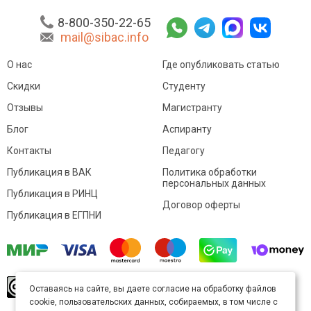
8-800-350-22-65
mail@sibac.info
О нас
Где опубликовать статью
Скидки
Студенту
Отзывы
Магистранту
Блог
Аспиранту
Контакты
Педагогу
Публикация в ВАК
Политика обработки
персональных данных
Публикация в РИНЦ
Договор оферты
Публикация в ЕГПНИ
© Sibac.info 2026. Все права защищены.
Это
Оставаясь на сайте, вы даете согласие на обработку файлов
произведение доступно по
лицензии Creative
cookie, пользовательских данных, собираемых, в том числе с
Commons «Attribution» («Атрибуция») 4.0