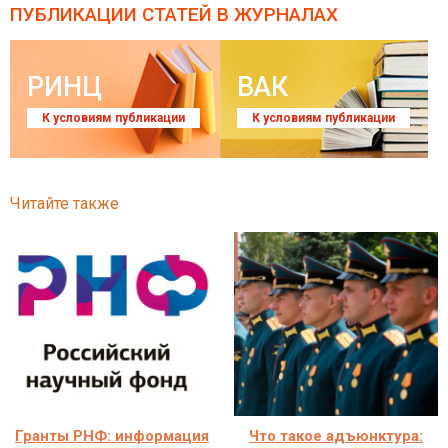
ПУБЛИКАЦИИ СТАТЕЙ
В ЖУРНАЛАХ
РИНЦ
ВАК
К условиям публикации
К условиям публикации
Читайте также
Гранты РНФ: информация
Что такое адъюнктура: